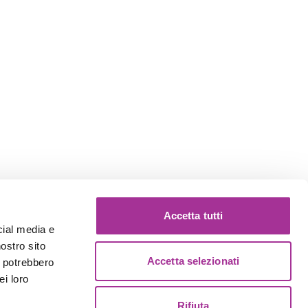
Accetta tutti
cial media e
nostro sito
Accetta selezionati
i potrebbero
ei loro
Rifiuta