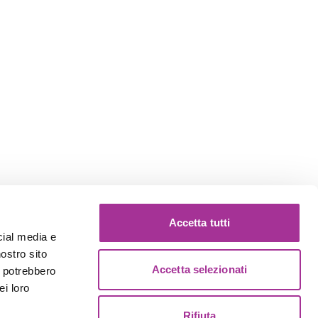
Accetta tutti
cial media e
nostro sito
Accetta selezionati
i potrebbero
ei loro
Rifiuta