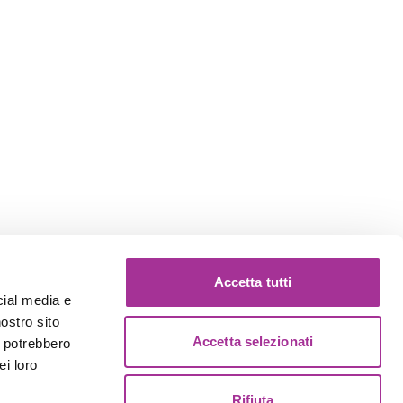
Accetta tutti
cial media e
nostro sito
Accetta selezionati
i potrebbero
ei loro
Rifiuta