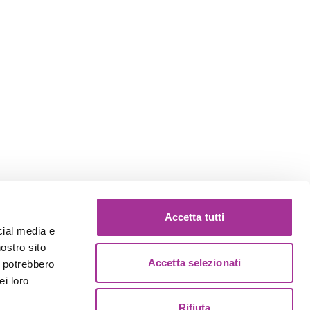
Accetta tutti
cial media e
nostro sito
Accetta selezionati
i potrebbero
ei loro
Rifiuta