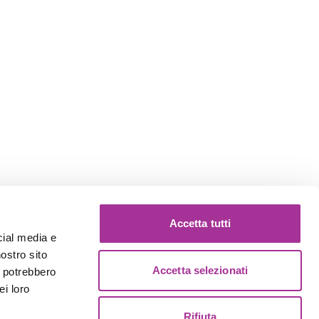
Accetta tutti
cial media e
nostro sito
Accetta selezionati
i potrebbero
ei loro
Rifiuta