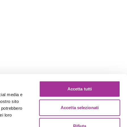
Accetta tutti
cial media e
nostro sito
Accetta selezionati
i potrebbero
ei loro
Rifiuta