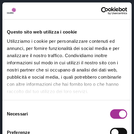
404
Questo sito web utilizza i cookie
Utilizziamo i cookie per personalizzare contenuti ed
annunci, per fornire funzionalità dei social media e per
analizzare il nostro traffico. Condividiamo inoltre
informazioni sul modo in cui utilizzi il nostro sito con i
nostri partner che si occupano di analisi dei dati web,
pubblicità e social media, i quali potrebbero combinarle
con altre informazioni che hai fornito loro o che hanno
raccolto dal tuo utilizzo dei loro servizi.
Purtroppo non abbiamo trovato quello
che stavi cercando
😭...
Ma hai trovato
Selezione
qualcosa di interessante
!
Necessari
del
consenso
Conosci questo fiore
?
Preferenze