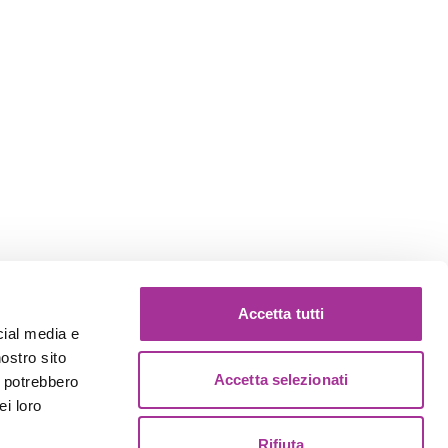
Accetta tutti
cial media e
nostro sito
Accetta selezionati
i potrebbero
ei loro
Rifiuta