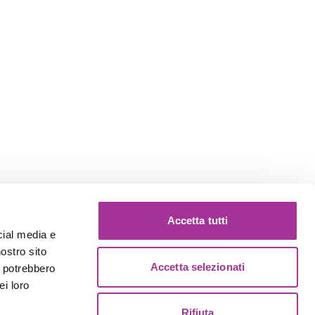
Accetta tutti
cial media e
nostro sito
Accetta selezionati
i potrebbero
ei loro
Rifiuta