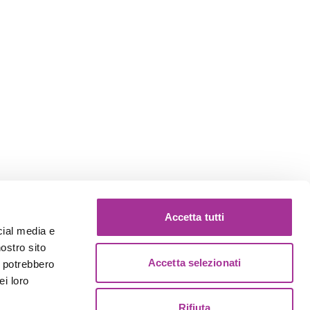
Accetta tutti
cial media e
nostro sito
Accetta selezionati
i potrebbero
ei loro
Rifiuta