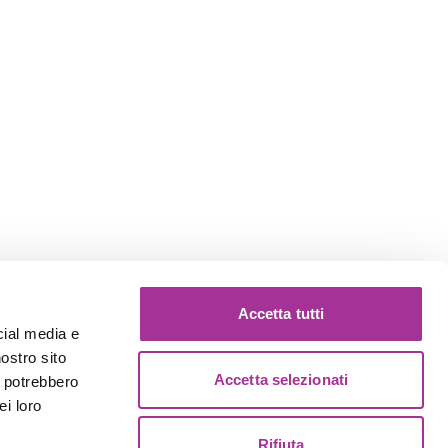
Accetta tutti
cial media e
nostro sito
Accetta selezionati
i potrebbero
ei loro
Rifiuta