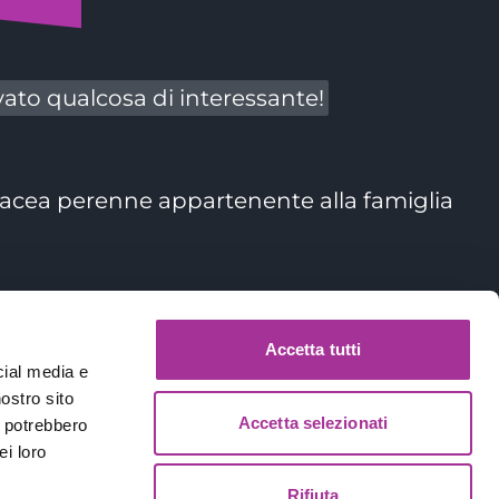
vato qualcosa di interessante
!
bacea perenne appartenente alla famiglia
Accetta tutti
lla Sila
.
cial media e
nostro sito
Accetta selezionati
i potrebbero
ei loro
Rifiuta