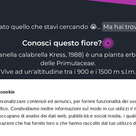
to quello che stavi cercando
😭...
Ma hai tro
Conosci questo fiore
?
nella calabrella Kress, 1988)
è una pianta er
delle Primulaceae
.
Vive ad un
'
altitudine tra i 900 e i 1500 m s.l.m.
Particolarità di questo fiore
?
 cookie
Calabria
ia è presente solo in
,
sui monti de
rsonalizzare contenuti ed annunci, per fornire funzionalità dei so
ffico. Condividiamo inoltre informazioni sul modo in cui utilizzi il 
 occupano di analisi dei dati web, pubblicità e social media, i qual
Ritorna alla Home
azioni che hai fornito loro o che hanno raccolto dal tuo utilizzo d