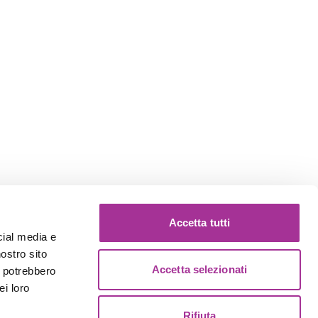
Accetta tutti
cial media e
nostro sito
Accetta selezionati
i potrebbero
ei loro
Rifiuta