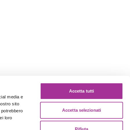
Accetta tutti
cial media e
nostro sito
Accetta selezionati
i potrebbero
ei loro
Rifiuta