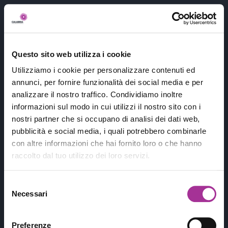
404
Questo sito web utilizza i cookie
Utilizziamo i cookie per personalizzare contenuti ed
annunci, per fornire funzionalità dei social media e per
analizzare il nostro traffico. Condividiamo inoltre
informazioni sul modo in cui utilizzi il nostro sito con i
nostri partner che si occupano di analisi dei dati web,
pubblicità e social media, i quali potrebbero combinarle
con altre informazioni che hai fornito loro o che hanno
raccolto dal tuo utilizzo dei loro servizi.
Purtroppo non abbiamo trovato quello
che stavi cercando
😭...
Ma hai trovato
Selezione
qualcosa di interessante
!
Necessari
del
consenso
Conosci questo fiore
?
Preferenze