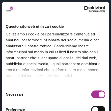
404
Questo sito web utilizza i cookie
Utilizziamo i cookie per personalizzare contenuti ed
annunci, per fornire funzionalità dei social media e per
analizzare il nostro traffico. Condividiamo inoltre
informazioni sul modo in cui utilizzi il nostro sito con i
nostri partner che si occupano di analisi dei dati web,
pubblicità e social media, i quali potrebbero combinarle
con altre informazioni che hai fornito loro o che hanno
raccolto dal tuo utilizzo dei loro servizi.
Purtroppo non abbiamo trovato quello
che stavi cercando
😭...
Ma hai trovato
Selezione
qualcosa di interessante
!
Necessari
del
consenso
Conosci questo fiore
?
Preferenze