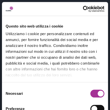
404
Questo sito web utilizza i cookie
Utilizziamo i cookie per personalizzare contenuti ed
annunci, per fornire funzionalità dei social media e per
analizzare il nostro traffico. Condividiamo inoltre
informazioni sul modo in cui utilizzi il nostro sito con i
nostri partner che si occupano di analisi dei dati web,
pubblicità e social media, i quali potrebbero combinarle
con altre informazioni che hai fornito loro o che hanno
raccolto dal tuo utilizzo dei loro servizi.
Leider haben wir nicht gefunden,
wonach du gesucht hast
😭...
Aber du
Selezione
hast etwas Interessantes gefunden
!
Necessari
del
consenso
Kennen Sie diese Blume
?
Preferenze