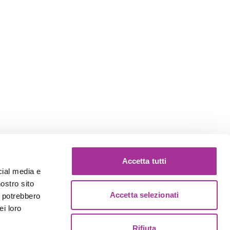
Accetta tutti
cial media e
nostro sito
Accetta selezionati
i potrebbero
ei loro
Rifiuta