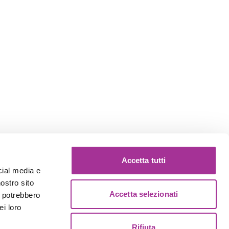
Accetta tutti
cial media e
nostro sito
Accetta selezionati
i potrebbero
ei loro
Rifiuta