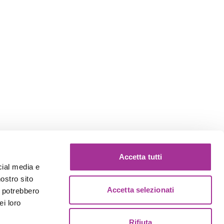
Accetta tutti
cial media e
nostro sito
Accetta selezionati
i potrebbero
ei loro
Rifiuta