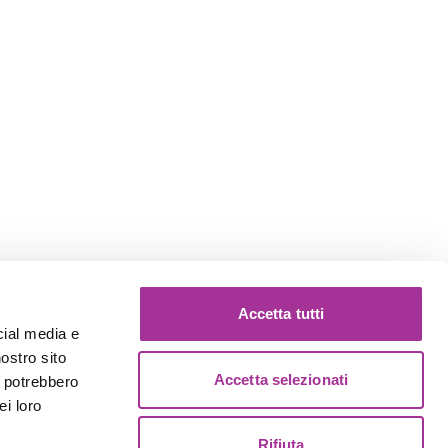
Accetta tutti
cial media e
nostro sito
Accetta selezionati
i potrebbero
ei loro
Rifiuta