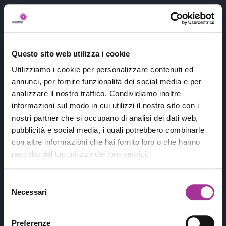
404
Questo sito web utilizza i cookie
Utilizziamo i cookie per personalizzare contenuti ed
annunci, per fornire funzionalità dei social media e per
analizzare il nostro traffico. Condividiamo inoltre
informazioni sul modo in cui utilizzi il nostro sito con i
nostri partner che si occupano di analisi dei dati web,
pubblicità e social media, i quali potrebbero combinarle
con altre informazioni che hai fornito loro o che hanno
raccolto dal tuo utilizzo dei loro servizi.
Purtroppo non abbiamo trovato quello
che stavi cercando
😭...
Ma hai trovato
Selezione
qualcosa di interessante
!
Necessari
del
consenso
Conosci questo fiore
?
Preferenze