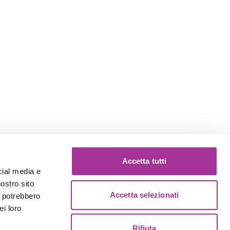
Accetta tutti
cial media e
nostro sito
Accetta selezionati
i potrebbero
ei loro
Rifiuta