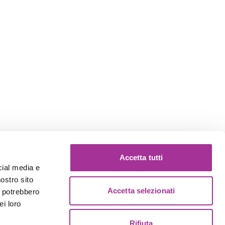
Accetta tutti
cial media e
nostro sito
Accetta selezionati
i potrebbero
ei loro
Rifiuta