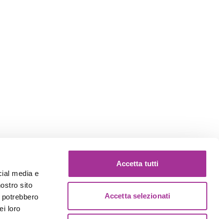
Accetta tutti
cial media e
nostro sito
Accetta selezionati
i potrebbero
ei loro