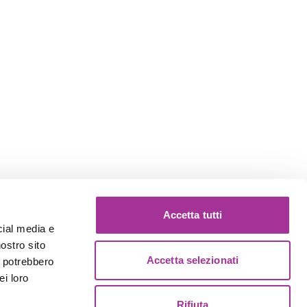
Accetta tutti
cial media e
nostro sito
Accetta selezionati
i potrebbero
ei loro
Rifiuta