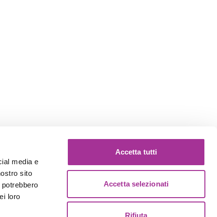
Accetta tutti
cial media e
nostro sito
Accetta selezionati
i potrebbero
ei loro
Rifiuta