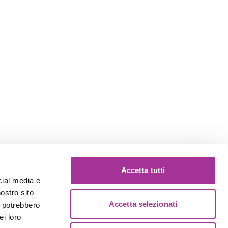
Accetta tutti
cial media e
nostro sito
Accetta selezionati
i potrebbero
ei loro