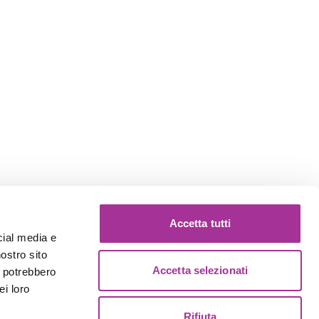
Accetta tutti
cial media e
nostro sito
Accetta selezionati
i potrebbero
ei loro
Rifiuta