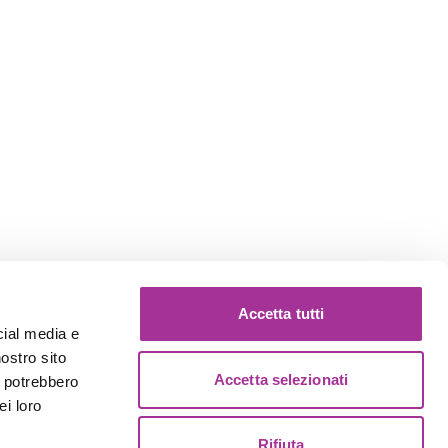
Accetta tutti
cial media e
nostro sito
Accetta selezionati
i potrebbero
ei loro
Rifiuta