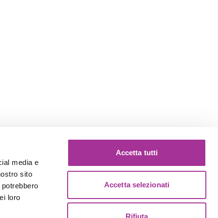
Accetta tutti
cial media e
nostro sito
Accetta selezionati
i potrebbero
ei loro
Rifiuta